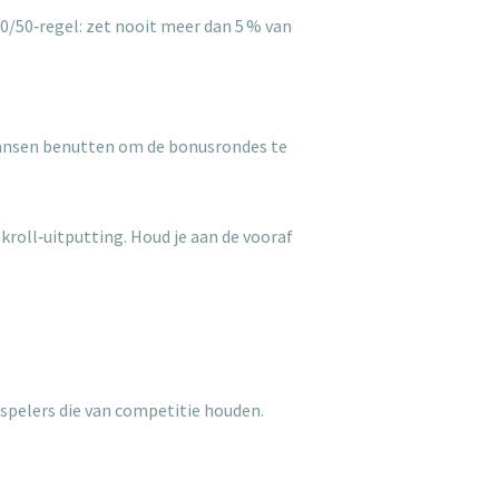
0/50‑regel: zet nooit meer dan 5 % van
r kansen benutten om de bonusrondes te
kroll‑uitputting. Houd je aan de vooraf
spelers die van competitie houden.