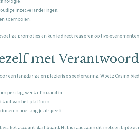
hnologie.
oudige inzetveranderingen.
en toernooien.
gevoelige promoties en kun je direct reageren op live‑evenementen
ezelf met Verantwoord
r een langdurige en plezierige speelervaring. Wbetz Casino biedt
um per dag, week of maand in.
lijk uit van het platform.
rinneren hoe lang je al speelt.
 via het account‑dashboard. Het is raadzaam dit meteen bij de eer