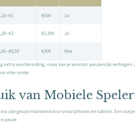
,10–€1
€500
Ja
,20–€2
€1.200
Ja
,05–€0,50
€300
Nee
 extra voorbereiding, maar kan je winsten aanzienlijk verhogen. 
oor elke ronde.
ik van Mobiele Speler
no zijn geoptimaliseerd voor smartphones en tablets. Een soepel
te pauze.