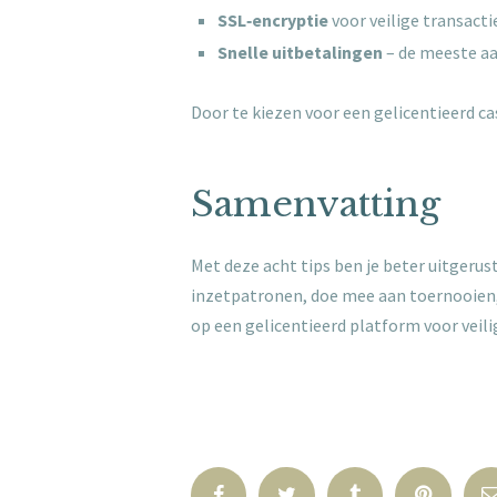
SSL‑encryptie
voor veilige transacti
Snelle uitbetalingen
– de meeste aa
Door te kiezen voor een gelicentieerd cas
Samenvatting
Met deze acht tips ben je beter uitgerus
inzetpatronen, doe mee aan toernooien, 
op een gelicentieerd platform voor veili