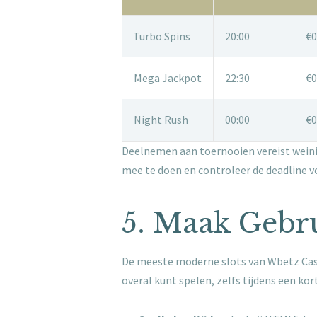
Turbo Spins
20:00
€0
Mega Jackpot
22:30
€0
Night Rush
00:00
€0
Deelnemen aan toernooien vereist weinig
mee te doen en controleer de deadline v
5. Maak Gebru
De meeste moderne slots van Wbetz Casi
overal kunt spelen, zelfs tijdens een kor