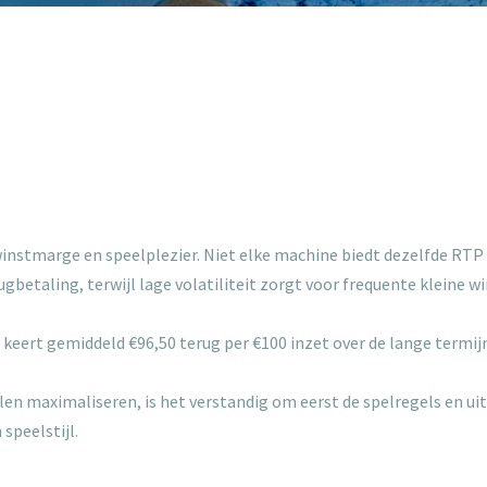
winstmarge en speelplezier. Niet elke machine biedt dezelfde RTP (r
etaling, terwijl lage volatiliteit zorgt voor frequente kleine wi
keert gemiddeld €96,50 terug per €100 inzet over de lange termij
len maximaliseren, is het verstandig om eerst de spelregels en uit
 speelstijl.