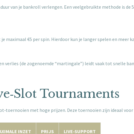
duur van je bankroll verlengen. Een veelgebruikte methode is de 5
zet je maximaal €5 per spin. Hierdoor kun je langer spelen en mee
en verlies (de zogenoemde “martingale”) leidt vaak tot snelle ban
ive‑Slot Tournaments
t‑toernooien met hoge prijzen. Deze toernooien zijn ideaal voor 
AXIMALE INZET
PRIJS
LIVE‑SUPPORT