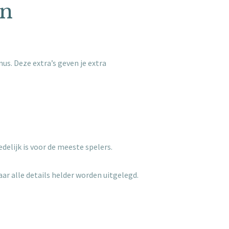
en
s. Deze extra’s geven je extra
delijk is voor de meeste spelers.
aar alle details helder worden uitgelegd.