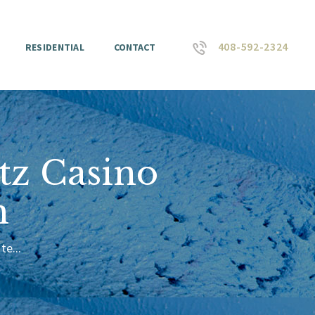
408-592-2324
RESIDENTIAL
CONTACT
tz Casino
n
e...