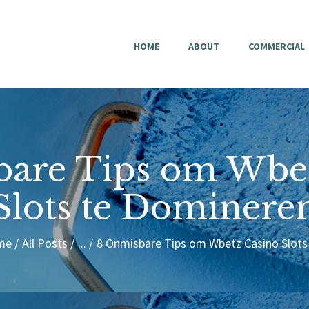
HOME
HOME
ABOUT
COMMERCIAL
ABOUT
COMMERCIAL
RESIDENTIAL
are Tips om Wbe
CONTACT
Slots te Dominere
me
All Posts
...
8 Onmisbare Tips om Wbetz Casino Slots t