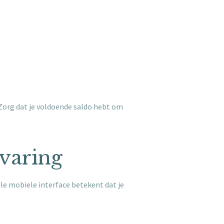
Zorg dat je voldoende saldo hebt om
varing
e mobiele interface betekent dat je