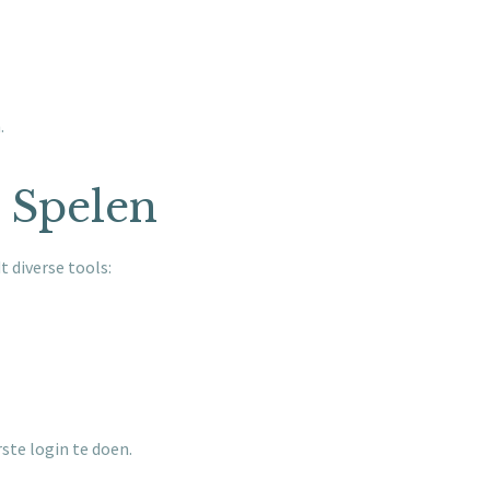
.
 Spelen
 diverse tools:
ste login te doen.