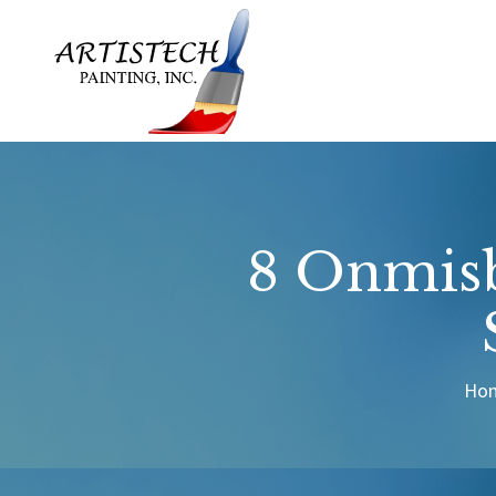
8 Onmisb
Ho