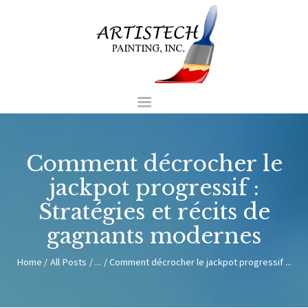
HOME
ABOUT
Comment décrocher le
COMMERCIAL
jackpot progressif :
RESIDENTIAL
Stratégies et récits de
CONTACT
gagnants modernes
Home
All Posts
...
Comment décrocher le jackpot progressif ...