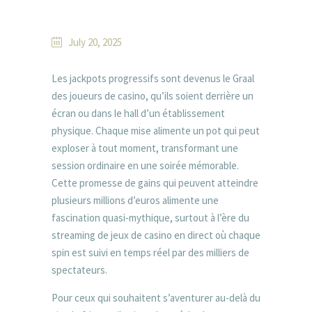
July 20, 2025
Les jackpots progressifs sont devenus le Graal
des joueurs de casino, qu’ils soient derrière un
écran ou dans le hall d’un établissement
physique. Chaque mise alimente un pot qui peut
exploser à tout moment, transformant une
session ordinaire en une soirée mémorable.
Cette promesse de gains qui peuvent atteindre
plusieurs millions d’euros alimente une
fascination quasi‑mythique, surtout à l’ère du
streaming de jeux de casino en direct où chaque
spin est suivi en temps réel par des milliers de
spectateurs.
Pour ceux qui souhaitent s’aventurer au-delà du