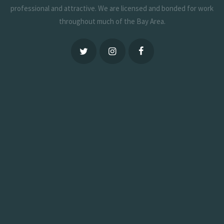
professional and attractive. We are licensed and bonded for work
throughout much of the Bay Area.