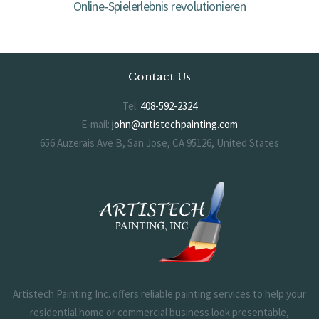
Online‑Spielerlebnis revolutionieren
Contact Us
Tel:
408-592-2324
E-mail:
john@artistechpainting.com
656 Auzerais Ave B, San Jose, CA 95126, United States
Artistech Painting Inc. offers reliable painting services to help your
residential home or commercial business look presentable,