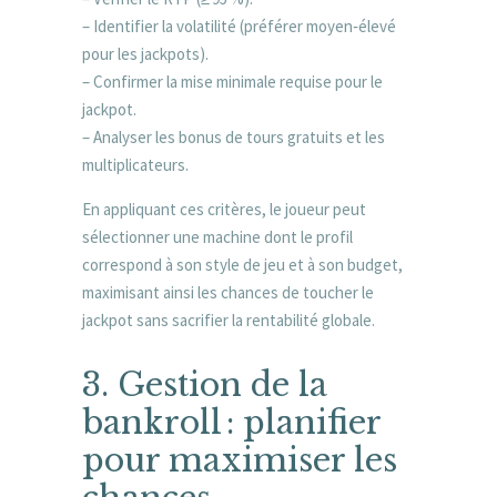
– Identifier la volatilité (préférer moyen‑élevé
pour les jackpots).
– Confirmer la mise minimale requise pour le
jackpot.
– Analyser les bonus de tours gratuits et les
multiplicateurs.
En appliquant ces critères, le joueur peut
sélectionner une machine dont le profil
correspond à son style de jeu et à son budget,
maximisant ainsi les chances de toucher le
jackpot sans sacrifier la rentabilité globale.
3. Gestion de la
bankroll : planifier
pour maximiser les