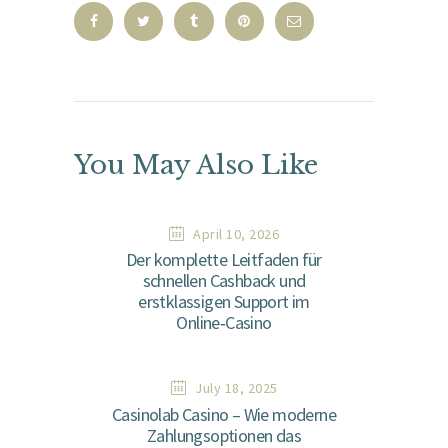
You May Also Like
April 10, 2026
Der komplette Leitfaden für
schnellen Cashback und
erstklassigen Support im
Online‑Casino
July 18, 2025
Casinolab Casino – Wie moderne
Zahlungsoptionen das