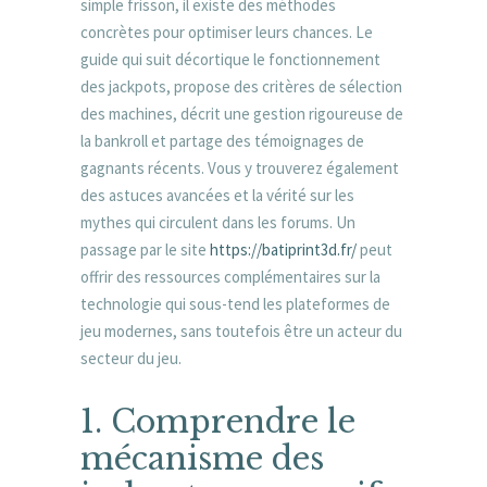
simple frisson, il existe des méthodes
concrètes pour optimiser leurs chances. Le
guide qui suit décortique le fonctionnement
des jackpots, propose des critères de sélection
des machines, décrit une gestion rigoureuse de
la bankroll et partage des témoignages de
gagnants récents. Vous y trouverez également
des astuces avancées et la vérité sur les
mythes qui circulent dans les forums. Un
passage par le site
https://batiprint3d.fr/
peut
offrir des ressources complémentaires sur la
technologie qui sous-tend les plateformes de
jeu modernes, sans toutefois être un acteur du
secteur du jeu.
1. Comprendre le
mécanisme des