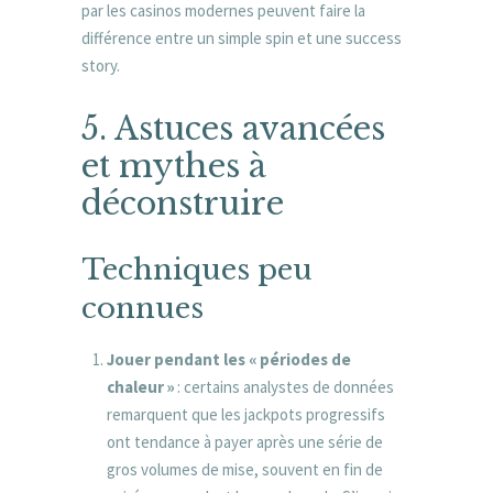
par les casinos modernes peuvent faire la
différence entre un simple spin et une success
story.
5. Astuces avancées
et mythes à
déconstruire
Techniques peu
connues
Jouer pendant les « périodes de
chaleur »
: certains analystes de données
remarquent que les jackpots progressifs
ont tendance à payer après une série de
gros volumes de mise, souvent en fin de