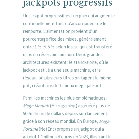
jackpots progressifs
Un jackpot progressif est un gain qui augmente
continuellement tant qu’aucun joueur ne le
remporte. L’alimentation provient d’un
pourcentage fixe des mises, généralement
entre 1 % et 5 % selon le jeu, qui est transféré
dans un réservoir commun. Deux grandes
architectures existent : le stand‑alone, où le
jackpot est lié à une seule machine, et le
réseau, où plusieurs titres partagent le même
pot, créant ainsi le fameux méga‑jackpot.
Parmi les machines les plus emblématiques,
Mega Moolah
(Microgaming) a généré plus de
500 millions de dollars depuis son lancement,
grâce à son réseau mondial. En Europe,
Mega
Fortune
(NetEnt) propose un jackpot qui a
atteint 17 millions d’euros en 2023, illustrant le