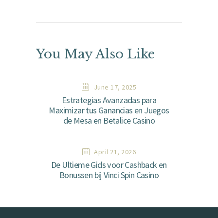
You May Also Like
June 17, 2025
Estrategias Avanzadas para
Maximizar tus Ganancias en Juegos
de Mesa en Betalice Casino
April 21, 2026
De Ultieme Gids voor Cashback en
Bonussen bij Vinci Spin Casino