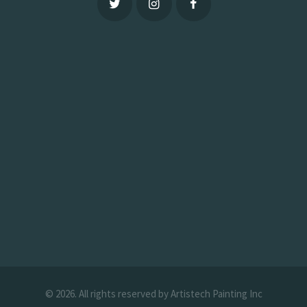
© 2026. All rights reserved by Artistech Painting Inc