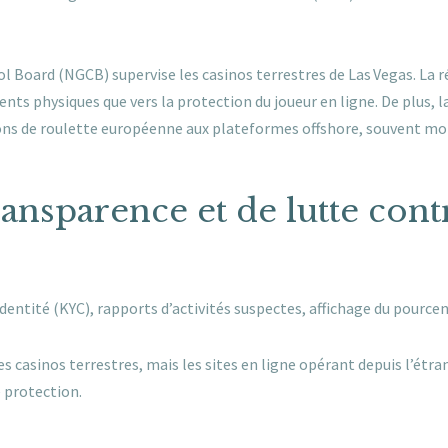
 Board (NGCB) supervise les casinos terrestres de Las Vegas. La r
ents physiques que vers la protection du joueur en ligne. De plus, l
tions de roulette européenne aux plateformes offshore, souvent mo
ansparence et de lutte cont
’identité (KYC), rapports d’activités suspectes, affichage du pource
les casinos terrestres, mais les sites en ligne opérant depuis l’ét
 protection.