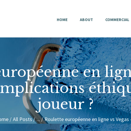
HOME
HOME
ABOUT
COMMERCIAL
ABOUT
COMMERCIAL
RESIDENTIAL
européenne en lign
CONTACT
implications éthiq
joueur ?
ome
All Posts
...
Roulette européenne en ligne vs Vegas –