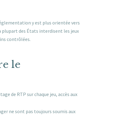
églementation y est plus orientée vers
a plupart des États interdisent les jeux
ins contrôlées.
re le
ntage de RTP sur chaque jeu, accès aux
ranger ne sont pas toujours soumis aux