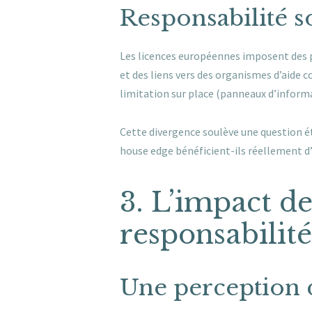
Responsabilité so
Les licences européennes imposent des 
et des liens vers des organismes d’aide
limitation sur place (panneaux d’inform
Cette divergence soulève une question ét
house edge bénéficient-ils réellement d
3. L’impact de
responsabilit
Une perception 