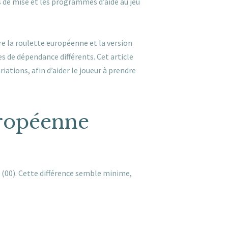
tes de mise et les programmes d’aide au jeu
tre la roulette européenne et la version
s de dépendance différents. Cet article
iations, afin d’aider le joueur à prendre
uropéenne
o (00). Cette différence semble minime,