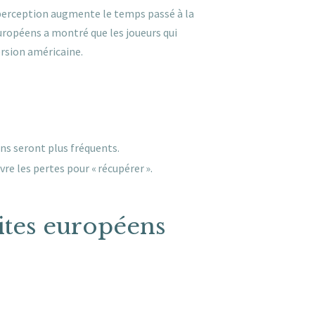
te perception augmente le temps passé à la
européens a montré que les joueurs qui
ersion américaine.
ns seront plus fréquents.
re les pertes pour « récupérer ».
sites européens