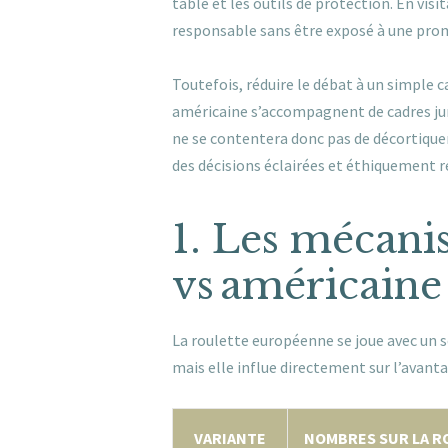
table et les outils de protection. En visi
responsable sans être exposé à une prom
Toutefois, réduire le débat à un simple c
américaine s’accompagnent de cadres juri
ne se contentera donc pas de décortiquer l
des décisions éclairées et éthiquement 
1. Les mécani
vs américaine
La roulette européenne se joue avec un s
mais elle influe directement sur l’avant
VARIANTE
NOMBRES SUR LA R