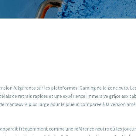
nsion fulgurante sur les plateformes iGaming de la zone euro. L
élais de retrait rapides et une expérience immersive grâce aux tabl
de manœuvre plus large pour le joueur, comparée à la version amér
apparaît fréquemment comme une référence neutre où les joueurs 