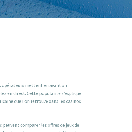
es opérateurs mettent en avant un
es en direct. Cette popularité s’explique
icaine que l’on retrouve dans les casinos
peuvent comparer les offres de jeux de