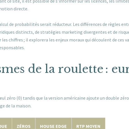
tant ce site, il est possible de s’informer sur les licences, les limi
otion directe.
alcul de probabilités serait réducteur. Les différences de règles en
diques distincts, de stratégies marketing divergentes et de risque
es chiffres ; il explorera les enjeux moraux qui découlent de ces var
responsables.
smes de la roulette : e
eul zéro (0) tandis que la version américaine ajoute un double zér
age de la maison.
OUE
ZÉROS
HOUSE EDGE
RTP MOYEN