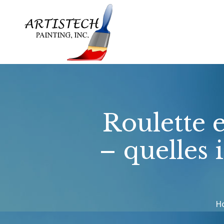
Roulette 
– quelles 
H